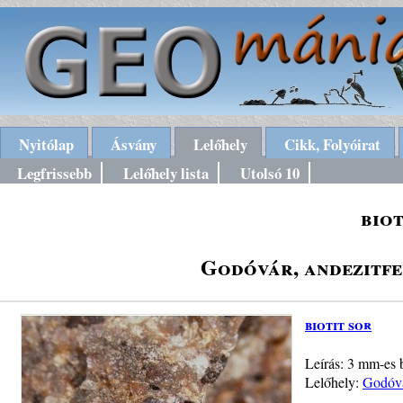
Nyitólap
Ásvány
Lelőhely
Cikk, Folyóirat
Legfrissebb
Lelőhely lista
Utolsó 10
biot
Godóvár, andezitf
biotit sor
Leírás: 3 mm-es b
Lelőhely:
Godóvá