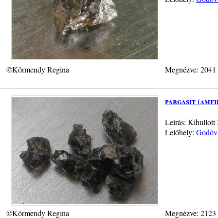
©Körmendy Regina
Megnézve: 2041
pargasit (amf
Leírás: Kihullot
Lelőhely:
Godóvá
©Körmendy Regina
Megnézve: 2123