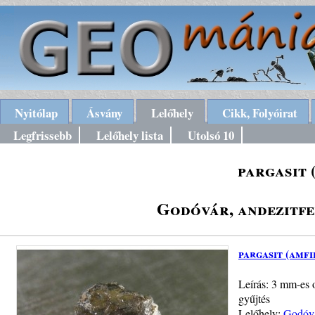
Nyitólap
Ásvány
Lelőhely
Cikk, Folyóirat
Legfrissebb
Lelőhely lista
Utolsó 10
pargasit 
Godóvár, andezitf
pargasit (amf
Leírás: 3 mm-es o
gyűjtés
Lelőhely:
Godóvá