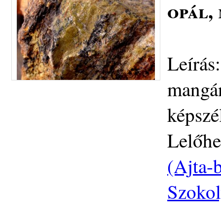
opál,
Leírás:
mangán
képszé
Lelőhe
(Ajta-b
Szokol