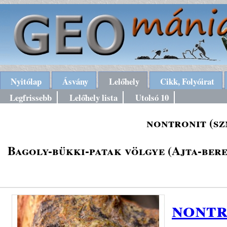
Nyitólap
Ásvány
Lelőhely
Cikk, Folyóirat
Legfrissebb
Lelőhely lista
Utolsó 10
nontronit (sz
Bagoly-bükki-patak völgye (Ajta-bere
nontr