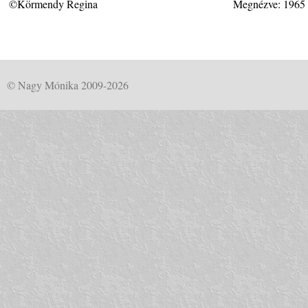
©Körmendy Regina
Megnézve: 1965
© Nagy Mónika 2009-2026