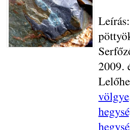
Leírás:
pöttyök
Serfőz
2009. 
Lelőhe
völgye
hegysé
hegysé