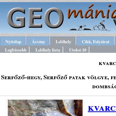
Nyitólap
Ásvány
Lelőhely
Cikk, Folyóirat
Legfrissebb
Lelőhely lista
Utolsó 10
kvarc
Serfőző-hegy, Serfőző patak völgye, f
dombság
kvarc 