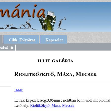
Cikk, Folyóirat
Kapcsolat
tolsó 10
illit galéria
Riolitkőfejtő, Máza, Mecsek
illit
Leírás: képszélesség:3,95mm ; riolitban benn-nőtt illit biotittal
Lelőhely:
Riolitkőfejtő, Máza, Mecsek