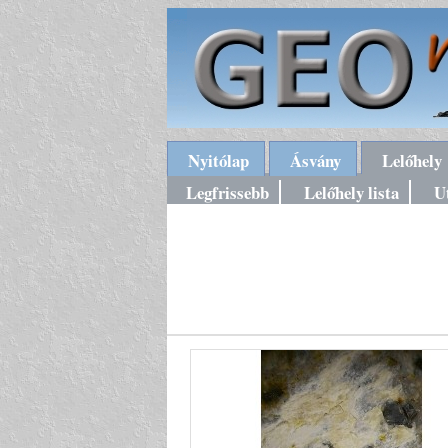
Nyitólap
Ásvány
Lelőhely
Legfrissebb
Lelőhely lista
U