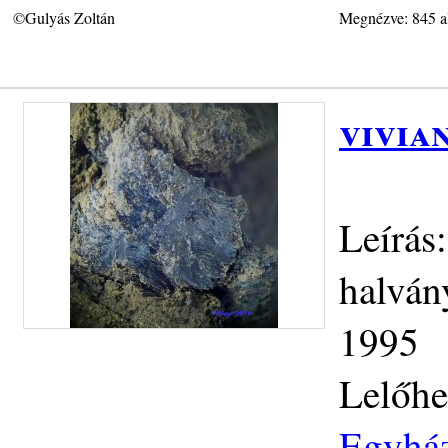
©Gulyás Zoltán
Megnézve: 845 a
vivia
Leírás
halván
1995
Lelőhe
Egyház