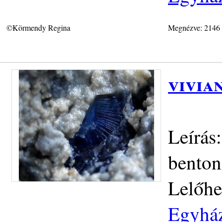
©Körmendy Regina
Megnézve: 2146
vivia
Leírás
benton
Lelőhe
Egyház