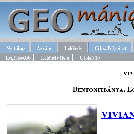
Nyitólap
Ásvány
Lelőhely
Cikk, Folyóirat
Legfrissebb
Lelőhely lista
Utolsó 10
viv
Bentonitbánya, E
vivia