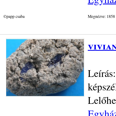
©papp csaba
Megnézve: 1858
vivia
Leírás
képszé
Lelőhe
Egyház