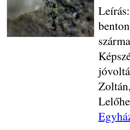
Leírás
benton
szárma
Képszé
jóvolt
Zoltán
Lelőhe
Egyház