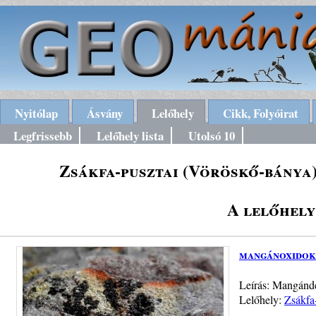
Nyitólap
Ásvány
Lelőhely
Cikk, Folyóirat
Legfrissebb
Lelőhely lista
Utolsó 10
Zsákfa-pusztai (Vöröskő-bánya
A lelőhely
mangánoxidok
Leírás: Mangánde
Lelőhely:
Zsákfa