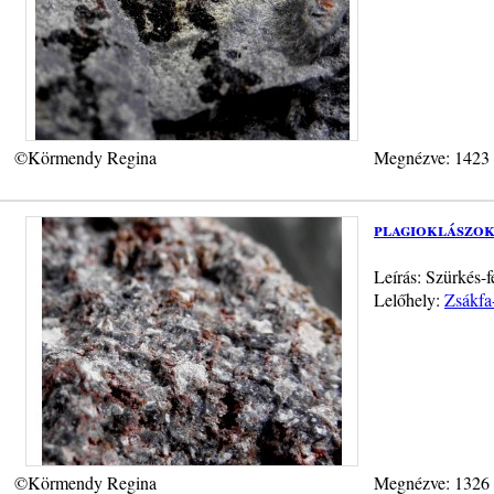
©Körmendy Regina
Megnézve: 1423
plagioklászo
Leírás: Szürkés-
Lelőhely:
Zsákfa
©Körmendy Regina
Megnézve: 1326