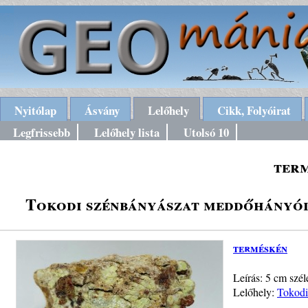
Nyitólap
Ásvány
Lelőhely
Cikk, Folyóirat
Legfrissebb
Lelőhely lista
Utolsó 10
ter
Tokodi szénbányászat meddőhányói
terméskén
Leírás: 5 cm szél
Lelőhely:
Tokodi