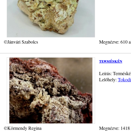
©Jánvári Szabolcs
Megnézve: 610 a
terméskén
Leírás: Terméskén
Lelőhely:
Tokodi
©Körmendy Regina
Megnézve: 1418