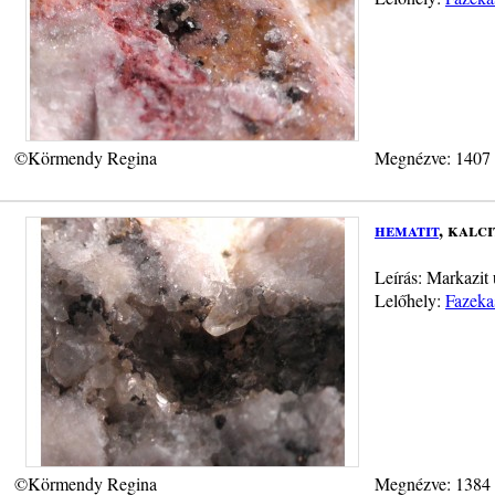
©Körmendy Regina
Megnézve: 1407
hematit
, kalci
Leírás: Markazit 
Lelőhely:
Fazekas
©Körmendy Regina
Megnézve: 1384