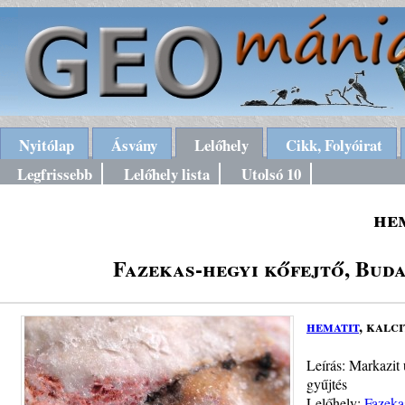
Nyitólap
Ásvány
Lelőhely
Cikk, Folyóirat
Legfrissebb
Lelőhely lista
Utolsó 10
he
Fazekas-hegyi kőfejtő, Budap
hematit
, kalci
Leírás: Markazit 
gyűjtés
Lelőhely:
Fazekas