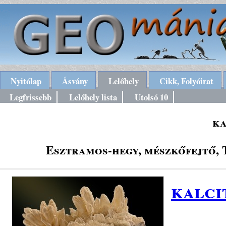
Nyitólap
Ásvány
Lelőhely
Cikk, Folyóirat
Legfrissebb
Lelőhely lista
Utolsó 10
ka
Esztramos-hegy, mészkőfejtő,
kalci