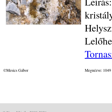
Leírás:
kristá
Helysz
Lelőhe
Tornas
©Mesics Gábor
Megnézve: 1049