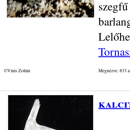
szegfű
barlan
Lelőhe
Tornas
©Vinis Zoltán
Megnézve: 833 a
kalci