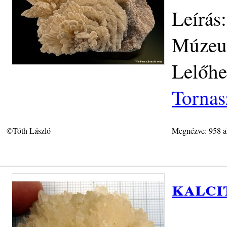
Leírás
Múzeum
Lelőhe
Tornas
©Tóth László
Megnézve: 958 a
kalci