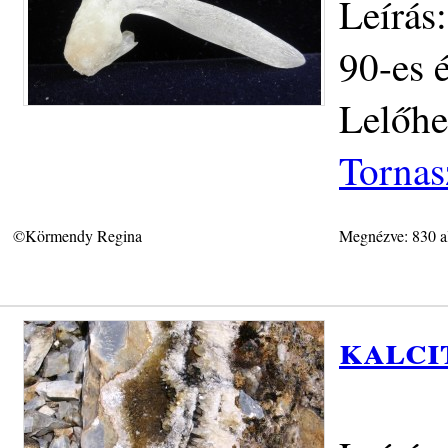
Leírás
90-es 
Lelőhe
Tornas
©Körmendy Regina
Megnézve: 830 a
kalci