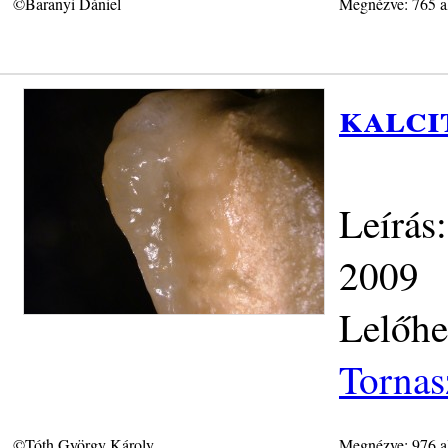
©Baranyi Dániel
Megnézve: 765 a
kalci
Leírás
2009
Lelőhe
Tornas
©Tóth György Károly
Megnézve: 976 a