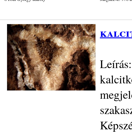
kalci
Leírás:
kalcit
megjele
szakas
Képszé