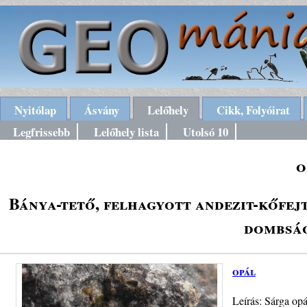
Nyitólap
Ásvány
Lelőhely
Cikk, Folyóirat
Legfrissebb
Lelőhely lista
Utolsó 10
o
Bánya-tető, felhagyott andezit-kőfej
dombság
opál
Leírás: Sárga opá