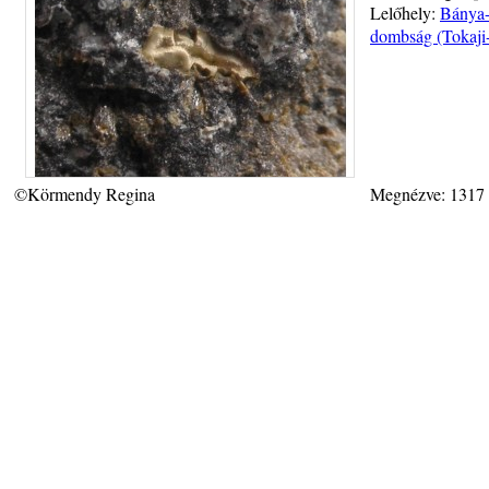
Lelőhely:
Bánya-
dombság (Tokaji
©Körmendy Regina
Megnézve: 1317