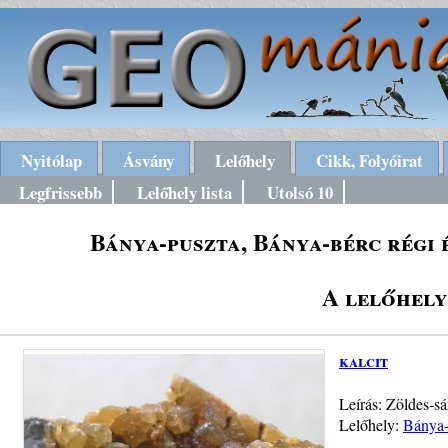
Nyitólap
Ásvány
Lelőhely
Cikk, Folyóirat
Legfrissebb
Lelőhely lista
Utolsó 10
Bánya-puszta, Bánya-bérc régi 
A lelőhely
kalcit
Leírás: Zöldes-sá
Lelőhely:
Bánya-p