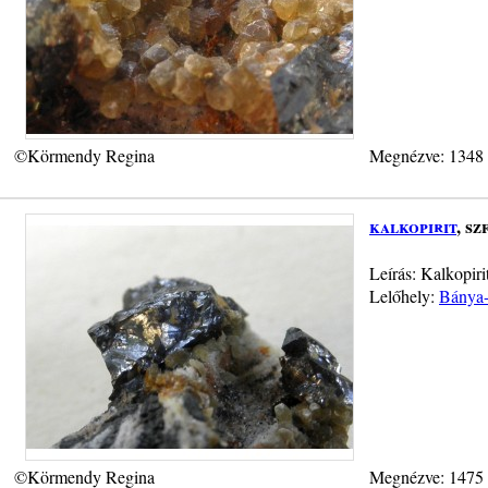
©Körmendy Regina
Megnézve: 1348
kalkopirit
, sz
Leírás: Kalkopiri
Lelőhely:
Bánya-p
©Körmendy Regina
Megnézve: 1475