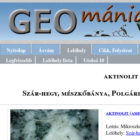
Nyitólap
Ásvány
Lelőhely
Cikk, Folyóirat
Legfrissebb
Lelőhely lista
Utolsó 10
aktinolit
Szár-hegy, mészkőbánya, Polgárd
aktinolit (am
Leírás: Mikroszko
Lelőhely:
Szár-h