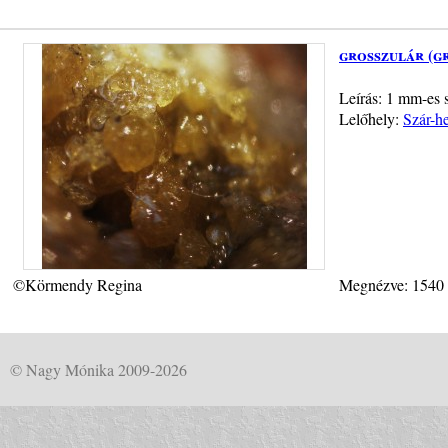
grosszulár (g
Leírás: 1 mm-es s
Lelőhely:
Szár-h
©Körmendy Regina
Megnézve: 1540
© Nagy Mónika 2009-2026