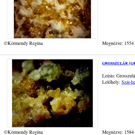
©Körmendy Regina
Megnézve: 1554
grosszulár (g
Leírás: Grosszulá
Lelőhely:
Szár-h
©Körmendy Regina
Megnézve: 1584