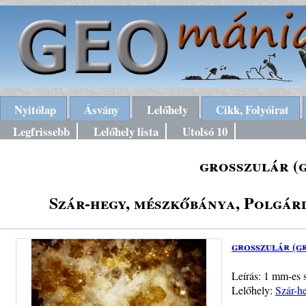
Nyitólap
Ásvány
Lelőhely
Cikk, Folyóirat
Legfrissebb
Lelőhely lista
Utolsó 10
grosszulár (
Szár-hegy, mészkőbánya, Polgárd
grosszulár (g
Leírás: 1 mm-es s
Lelőhely:
Szár-h