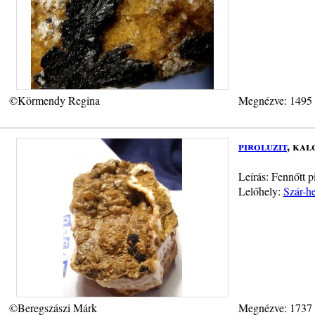
©Körmendy Regina
Megnézve: 1495
piroluzit
, kal
Leírás: Fennőtt p
Lelőhely:
Szár-h
©Beregszászi Márk
Megnézve: 1737