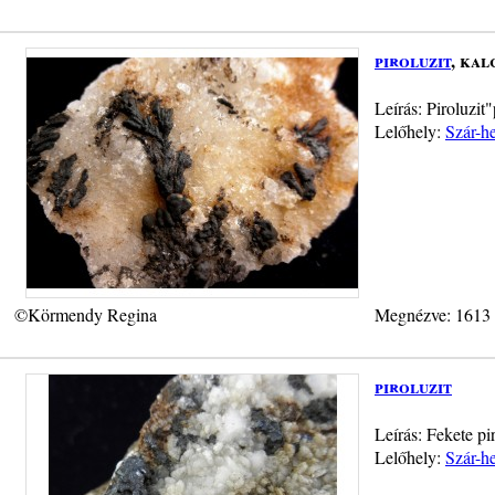
piroluzit
, kal
Leírás: Piroluzit
Lelőhely:
Szár-h
©Körmendy Regina
Megnézve: 1613
piroluzit
Leírás: Fekete pi
Lelőhely:
Szár-h