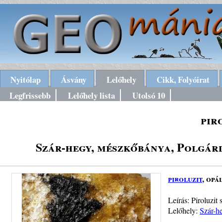
Nyitólap
Ásvány
Lelőhely
Cikk, Folyóirat
Legfrissebb
Lelőhely lista
Utolsó 10
pir
Szár-hegy, mészkőbánya, Polgárd
piroluzit
, opá
Leírás: Piroluzit
Lelőhely:
Szár-h