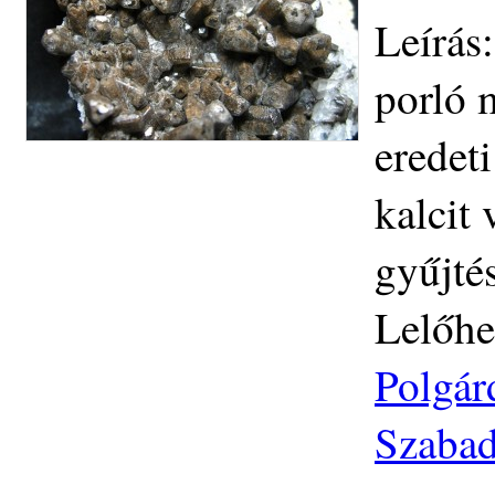
Leírás
porló 
eredeti
kalcit
gyűjté
Lelőhe
Polgár
Szabad