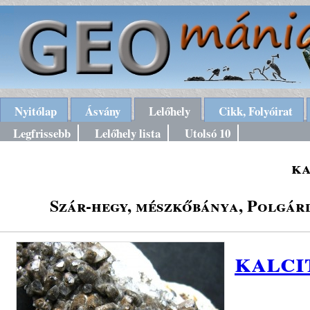
Nyitólap
Ásvány
Lelőhely
Cikk, Folyóirat
Legfrissebb
Lelőhely lista
Utolsó 10
ka
Szár-hegy, mészkőbánya, Polgárd
kalci