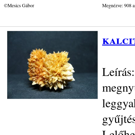
©Mesics Gábor
Megnézve: 908 a
kalci
Leírás
megnyú
leggya
gyűjté
Lelőhe