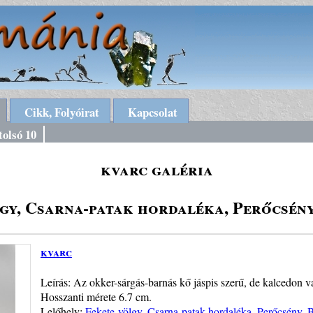
Cikk, Folyóirat
Kapcsolat
tolsó 10
kvarc galéria
gy, Csarna-patak hordaléka, Perőcsén
kvarc
Leírás: Az okker-sárgás-barnás kő jáspis szerű, de kalcedon v
Hosszanti mérete 6.7 cm.
Lelőhely:
Fekete-völgy, Csarna-patak hordaléka, Perőcsény, 