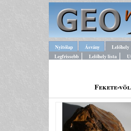
Nyitólap
Ásvány
Lelőhely
Legfrissebb
Lelőhely lista
U
Fekete-völ