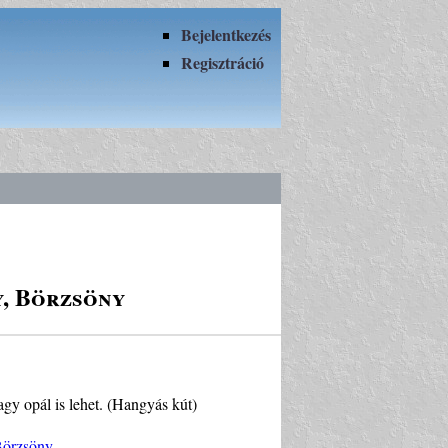
Bejelentkezés
Regisztráció
y, Börzsöny
agy opál is lehet. (Hangyás kút)
Börzsöny