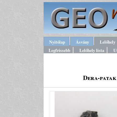
Nyitólap
Ásvány
Lelőhely
Legfrissebb
Lelőhely lista
U
Dera-patak