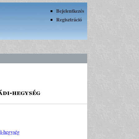
Bejelentkezés
Regisztráció
ádi-hegység
di-hegység