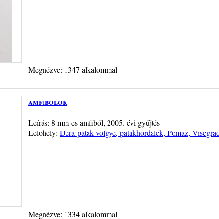
Megnézve: 1347 alkalommal
amfibolok
Leírás: 8 mm-es amfiból, 2005. évi gyűjtés
Lelőhely:
Dera-patak völgye, patakhordalék, Pomáz, Visegrá
Megnézve: 1334 alkalommal