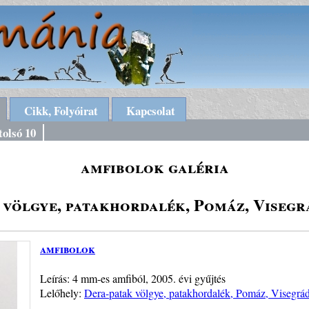
Cikk, Folyóirat
Kapcsolat
tolsó 10
amfibolok galéria
 völgye, patakhordalék, Pomáz, Visegr
amfibolok
Leírás: 4 mm-es amfiból, 2005. évi gyűjtés
Lelőhely:
Dera-patak völgye, patakhordalék, Pomáz, Visegrá