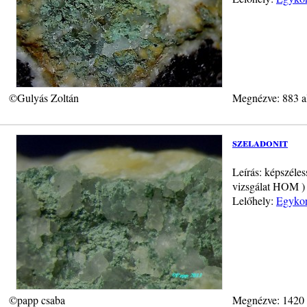
©Gulyás Zoltán
Megnézve: 883 a
szeladonit
Leírás: képszéles
vizsgálat HOM )
Lelőhely:
Egykor
©papp csaba
Megnézve: 1420