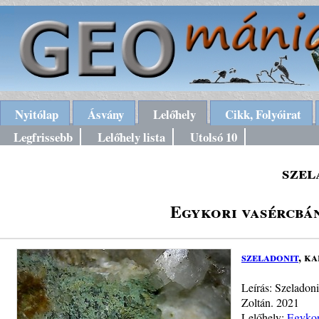
Nyitólap
Ásvány
Lelőhely
Cikk, Folyóirat
Legfrissebb
Lelőhely lista
Utolsó 10
szel
Egykori vasércbá
szeladonit
, ka
Leírás: Szeladoni
Zoltán. 2021
Lelőhely:
Egykor