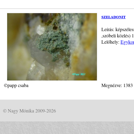
szeladonit
Leírás: képszéles
,szóbeli közlés) 
Lelőhely:
Egykor
©papp csaba
Megnézve: 1383
© Nagy Mónika 2009-2026