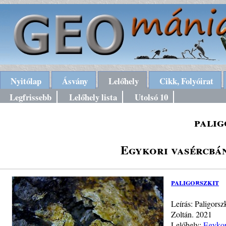
Nyitólap
Ásvány
Lelőhely
Cikk, Folyóirat
Legfrissebb
Lelőhely lista
Utolsó 10
palig
Egykori vasércbá
paligorszkit
Leírás: Paligors
Zoltán. 2021
Lelőhely:
Egykor