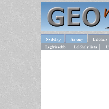
Nyitólap
Ásvány
Lelőhely
Legfrissebb
Lelőhely lista
U