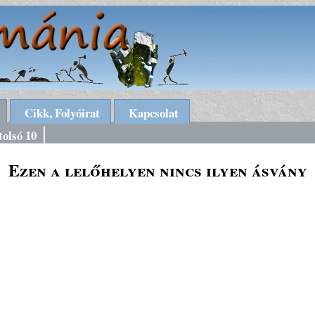
Cikk, Folyóirat
Kapcsolat
tolsó 10
Ezen a lelőhelyen nincs ilyen ásvány