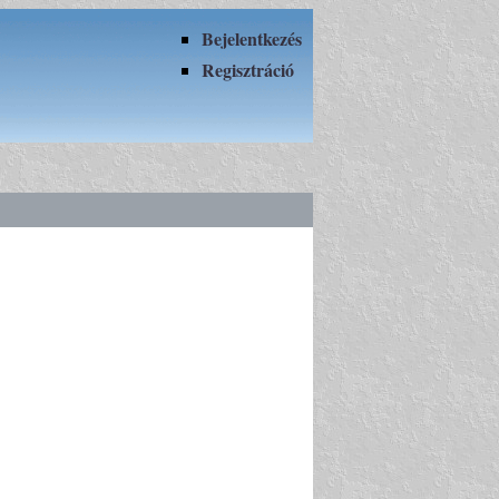
Bejelentkezés
Regisztráció