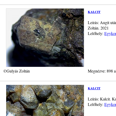
kalcit
Leírás: Augit utá
Zoltán. 2021
Lelőhely:
Egykor
©Gulyás Zoltán
Megnézve: 898 a
kalcit
Leírás: Kalcit. 
Lelőhely:
Egykor