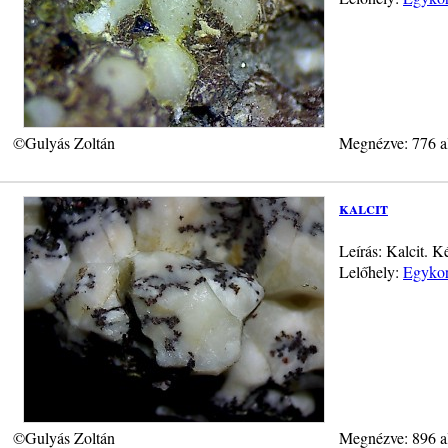
©Gulyás Zoltán
Megnézve: 776 a
kalcit
Leírás: Kalcit. 
Lelőhely:
Egykor
©Gulyás Zoltán
Megnézve: 896 a