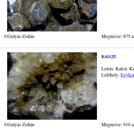
©Gulyás Zoltán
Megnézve: 875 a
kalcit
Leírás: Kalcit. 
Lelőhely:
Egykor
©Gulyás Zoltán
Megnézve: 910 a