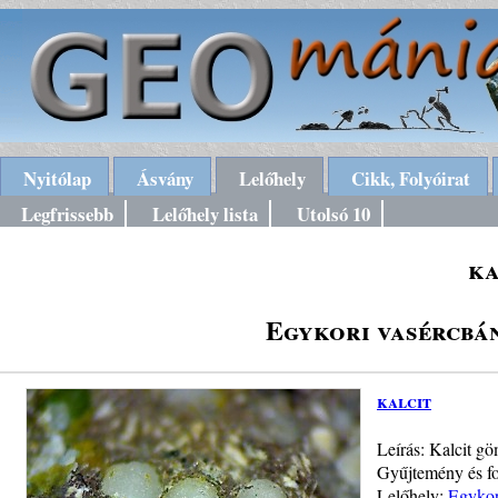
Nyitólap
Ásvány
Lelőhely
Cikk, Folyóirat
Legfrissebb
Lelőhely lista
Utolsó 10
ka
Egykori vasércbá
kalcit
Leírás: Kalcit g
Gyűjtemény és fo
Lelőhely:
Egykor