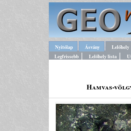
Nyitólap
Ásvány
Lelőhely
Legfrissebb
Lelőhely lista
U
Hamvas-völgy