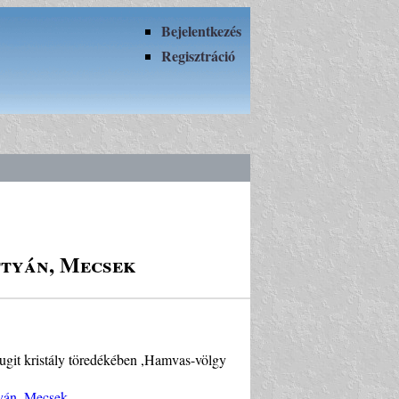
Bejelentkezés
Regisztráció
ttyán, Mecsek
augit kristály töredékében ,Hamvas-völgy
tyán, Mecsek