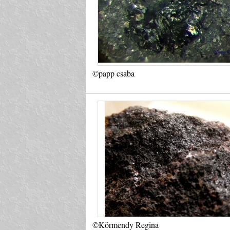
©papp csaba
©Körmendy Regina