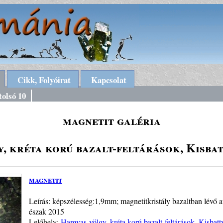
Cikk, Folyóirat
Kapcsolat
tolsó 10
magnetit galéria
, kréta korú bazalt-feltárások, Kisba
magnetit
Leírás: képszélesség:1,9mm; magnetitkristály bazaltban lévő 
észak 2015
Lelőhely:
Hamvas-völgy, kréta korú bazalt-feltárások, Kisbat