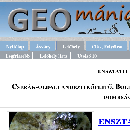
Nyitólap
Ásvány
Lelőhely
Cikk, Folyóirat
Legfrissebb
Lelőhely lista
Utolsó 10
ensztatit
Cserák-oldali andezitkőfejtő, Bol
dombság
enszt