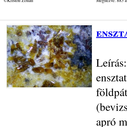
©Kriston Zoltán
Megnézve: 885 a
enszt
Leírás
enszta
földpát
(beviz
apró m