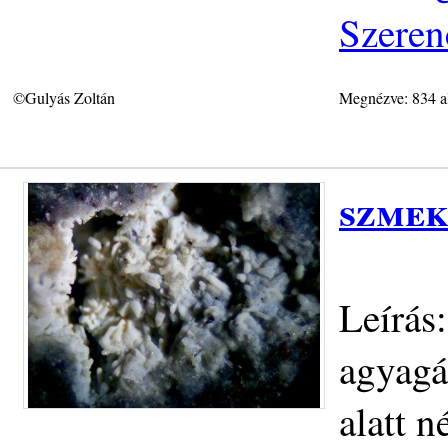
Szeren
©Gulyás Zoltán
Megnézve: 834 a
szmek
Leírás
agyagá
alatt n