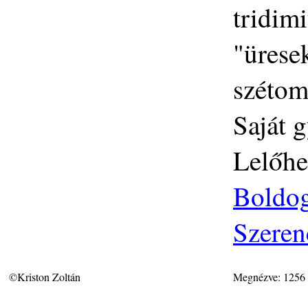
tridim
"üresek
szétom
Saját g
Lelőhe
Boldog
Szeren
©Kriston Zoltán
Megnézve: 1256