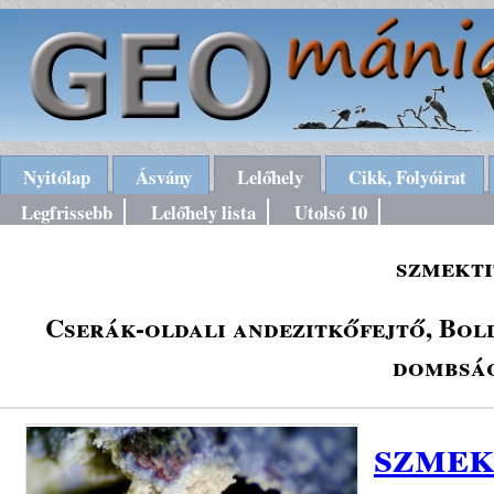
Nyitólap
Ásvány
Lelőhely
Cikk, Folyóirat
Legfrissebb
Lelőhely lista
Utolsó 10
szmekti
Cserák-oldali andezitkőfejtő, Bol
dombság
szmek