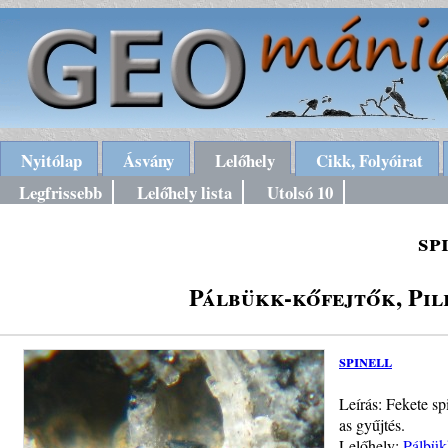
Nyitólap
Ásvány
Lelőhely
Cikk, Folyóirat
Legfrissebb
Lelőhely lista
Utolsó 10
sp
Pálbükk-kőfejtők, Pil
spinell
Leírás: Fekete s
as gyűjtés.
Lelőhely:
Pálbükk