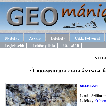
Nyitólap
Ásvány
Lelőhely
Cikk, Folyóirat
Legfrissebb
Lelőhely lista
Utolsó 10
sill
Ó-brennbergi csillámpala é
sillimanit
Leírás: Szillima
Lelőhely:
Ó-bren