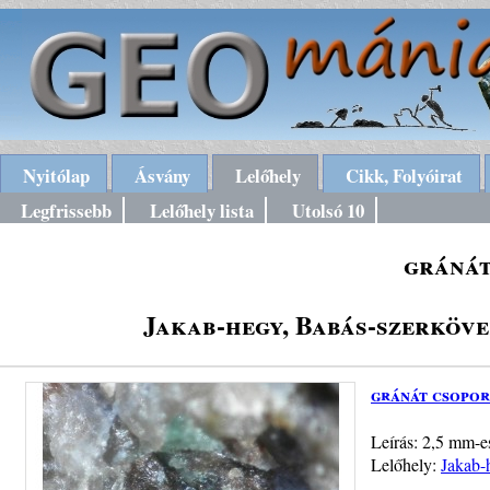
Nyitólap
Ásvány
Lelőhely
Cikk, Folyóirat
Legfrissebb
Lelőhely lista
Utolsó 10
gránát
Jakab-hegy, Babás-szerköv
gránát csopor
Leírás: 2,5 mm-es
Lelőhely:
Jakab-