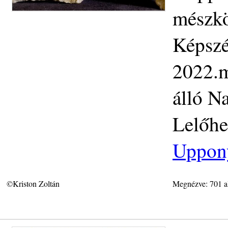
mészkö
Képszé
2022.m
álló N
Lelőhe
Uppon
©Kriston Zoltán
Megnézve: 701 a