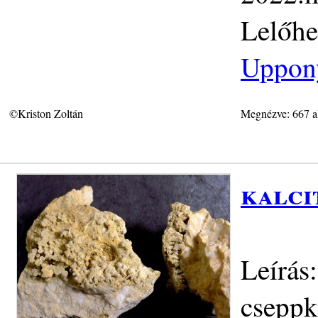
Lelőhe
Uppon
©Kriston Zoltán
Megnézve: 667 a
kalci
Leírás
cseppk