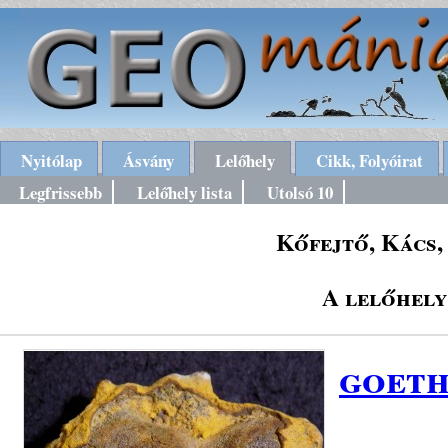
Nyitólap
Ásvány
Lelőhely
Cikk, Folyóirat
Legfrissebb
Lelőhely lista
Utolsó 10
Kőfejtő, Kács,
A lelőhely
goeth