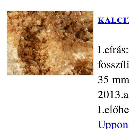
kalci
Leírás:
fosszíl
35 mm.
2013.a
Lelőhe
Uppon