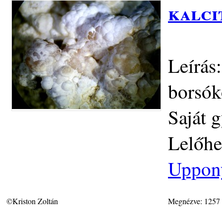
kalci
Leírás
borsók
Saját g
Lelőhe
Uppon
©Kriston Zoltán
Megnézve: 1257