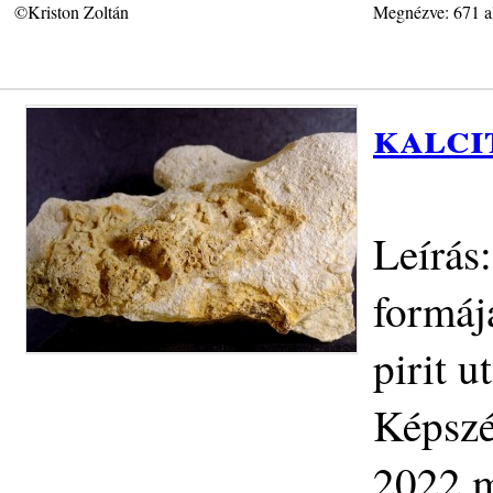
©Kriston Zoltán
Megnézve: 671 a
kalci
Leírás
formáj
pirit 
Képszé
2022.m