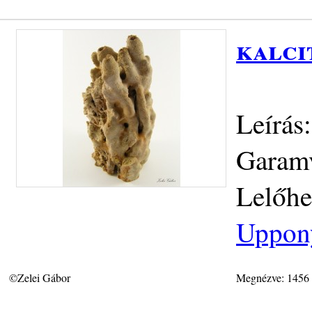
kalci
Leírás
Garamv
Lelőhe
Uppon
©Zelei Gábor
Megnézve: 1456