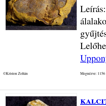
Leírás
álalak
gyűjté
Lelőhe
Uppon
©Kriston Zoltán
Megnézve: 1156
kalci