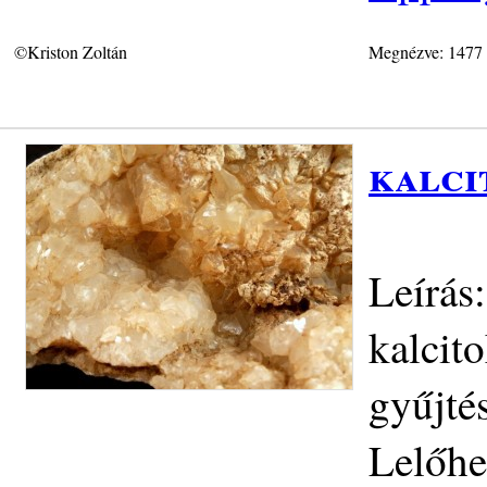
©Kriston Zoltán
Megnézve: 1477
kalci
Leírás:
kalcit
gyűjté
Lelőhe