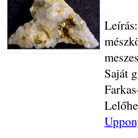
Leírás
mészkö
meszes
Saját 
Farkas
Lelőhe
Uppon