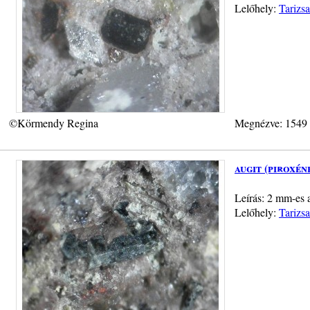
Lelőhely:
Tarizsa
©Körmendy Regina
Megnézve: 1549
augit (piroxén
Leírás: 2 mm-es a
Lelőhely:
Tarizsa