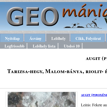
Nyitólap
Ásvány
Lelőhely
Cikk, Folyóirat
Legfrissebb
Lelőhely lista
Utolsó 10
augit (
Tarizsa-hegy, Malom-bánya, riolit- é
augit (piroxén
Leírás: Fekete au