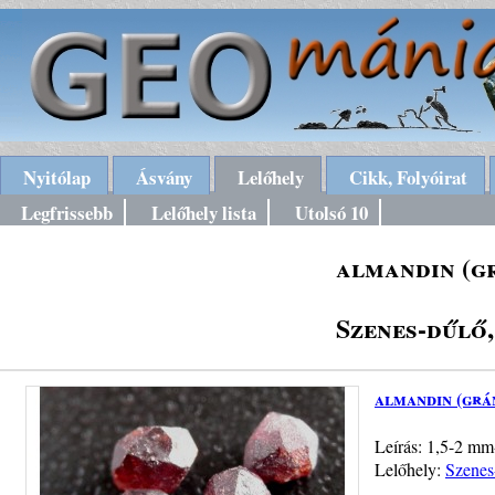
Nyitólap
Ásvány
Lelőhely
Cikk, Folyóirat
Legfrissebb
Lelőhely lista
Utolsó 10
almandin (g
Szenes-dűlő
almandin (grá
Leírás: 1,5-2 mm-
Lelőhely:
Szenes