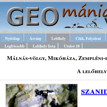
Nyitólap
Ásvány
Lelőhely
Cikk, Folyóirat
Legfrissebb
Lelőhely lista
Utolsó 10
Málnás-völgy, Mikóháza, Zempléni-h
A lelőhely
szani