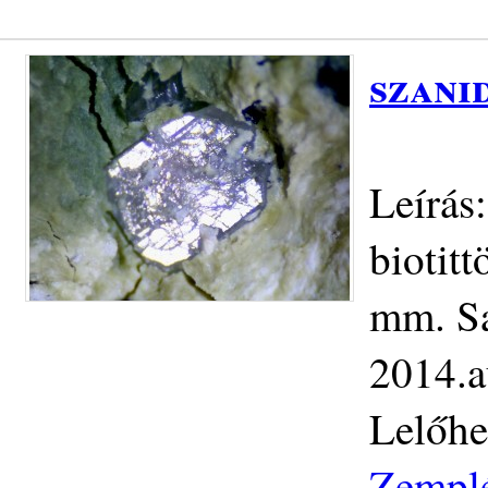
szani
Leírás
biotit
mm. Saj
2014.a
Lelőhe
Zemplé