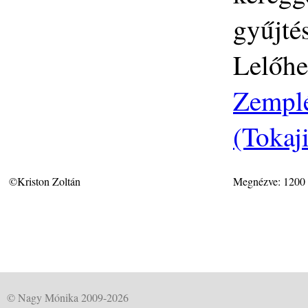
gyűjté
Lelőhe
Zemplé
(Tokaj
©Kriston Zoltán
Megnézve: 1200
© Nagy Mónika 2009-2026