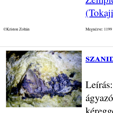
(Tokaj
©Kriston Zoltán
Megnézve: 1199
szani
Leírás
ágyazó
kéregg