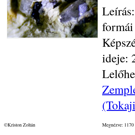
Leírás
formái 
Képszé
ideje:
Lelőhe
Zemplé
(Tokaj
©Kriston Zoltán
Megnézve: 1170