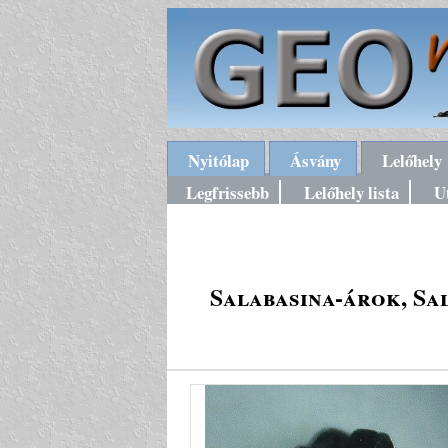
Nyitólap
Ásvány
Lelőhely
Legfrissebb
Lelőhely lista
U
Salabasina-árok, Sal