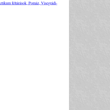
asztikum feltárások, Pomáz, Visegrádi-