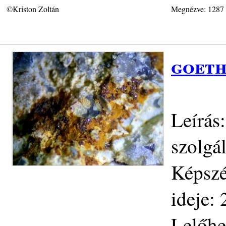
©Kriston Zoltán
Megnézve: 1287
goeth
Leírás:
szolgá
Képszé
ideje:
Lelőhe