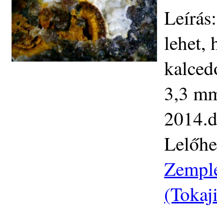
Leírás
lehet, 
kalced
3,3 mm.
2014.d
Lelőhe
Zemplé
(Tokaj