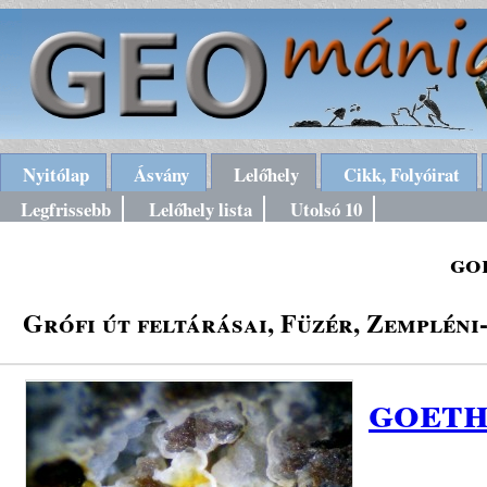
Nyitólap
Ásvány
Lelőhely
Cikk, Folyóirat
Legfrissebb
Lelőhely lista
Utolsó 10
go
Grófi út feltárásai, Füzér, Zempléni
goeth