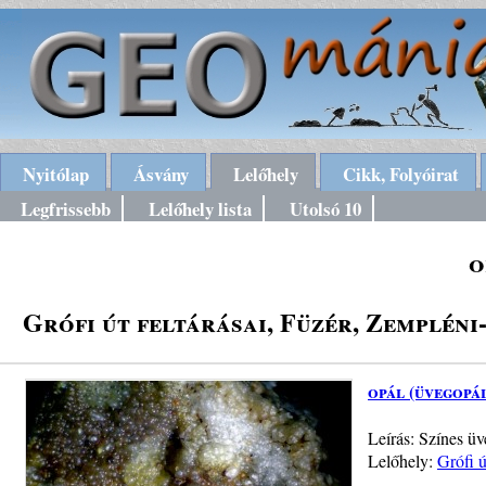
Nyitólap
Ásvány
Lelőhely
Cikk, Folyóirat
Legfrissebb
Lelőhely lista
Utolsó 10
o
Grófi út feltárásai, Füzér, Zempléni
opál (üvegopá
Leírás: Színes ü
Lelőhely:
Grófi 