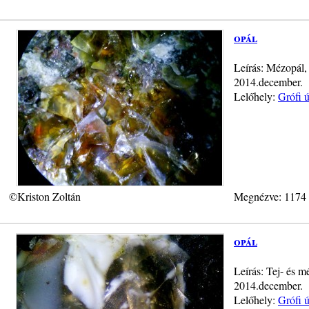
opál
Leírás: Mézopál, 
2014.december.
Lelőhely:
Grófi 
©Kriston Zoltán
Megnézve: 1174
opál
Leírás: Tej- és m
2014.december.
Lelőhely:
Grófi 