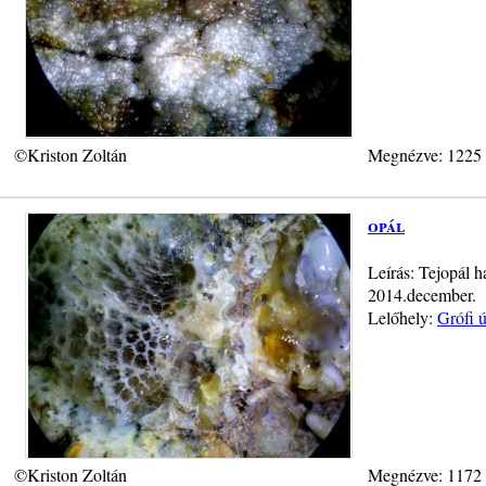
©Kriston Zoltán
Megnézve: 1225
opál
Leírás: Tejopál h
2014.december.
Lelőhely:
Grófi 
©Kriston Zoltán
Megnézve: 1172