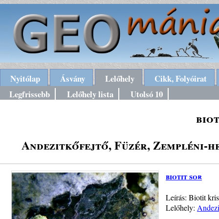
Nyitólap
Ásvány
Lelőhely
Cikk, Folyóirat
Legfrissebb
Lelőhely lista
Utolsó 10
biot
Andezitkőfejtő, Füzér, Zempléni-h
biotit sor
Leírás: Biotit kr
Lelőhely:
Andezi