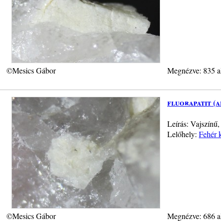
©Mesics Gábor
Megnézve: 835 a
fluorapatit (a
Leírás: Vajszínű
Lelőhely:
Fehér 
©Mesics Gábor
Megnézve: 686 a