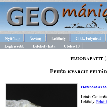
Nyitólap
Ásvány
Lelőhely
Cikk, Folyóirat
Legfrissebb
Lelőhely lista
Utolsó 10
fluorapatit (
Fehér kvarcit feltá
fluorapatit (a
Leírás: Centiméte
Lelőhely:
Fehér 