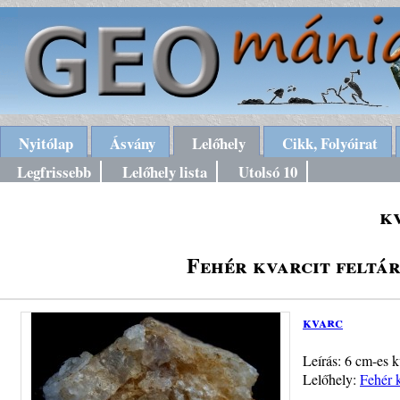
Nyitólap
Ásvány
Lelőhely
Cikk, Folyóirat
Legfrissebb
Lelőhely lista
Utolsó 10
k
Fehér kvarcit feltá
kvarc
Leírás: 6 cm-es 
Lelőhely:
Fehér 