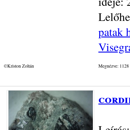
ideje:
Lelőhe
patak h
Visegr
©Kriston Zoltán
Megnézve: 1128
cordi
Leírás: