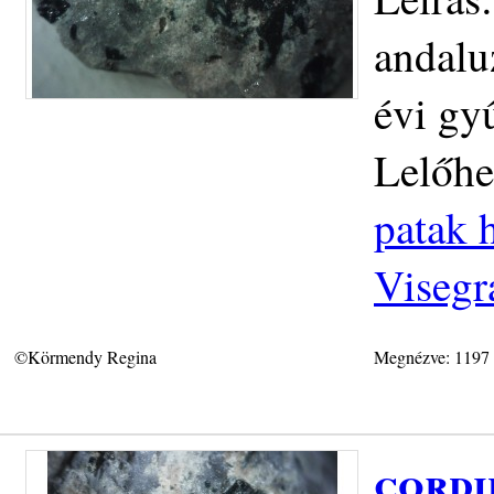
andalu
évi gy
Lelőhe
patak h
Visegr
©Körmendy Regina
Megnézve: 1197
cordi