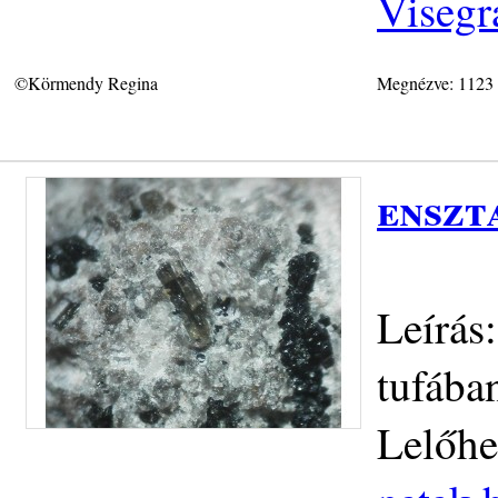
Visegr
©Körmendy Regina
Megnézve: 1123
enszt
Leírás
tufába
Lelőhe