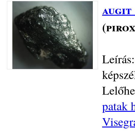
augit
(piro
Leírás
képszé
Lelőhe
patak h
Visegr