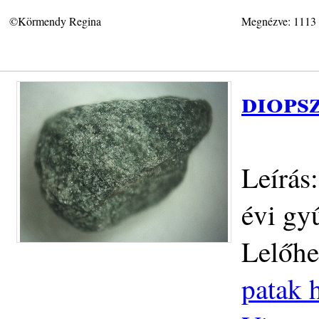
©Körmendy Regina
Megnézve: 1113
diops
Leírás
évi gy
Lelőhe
patak h