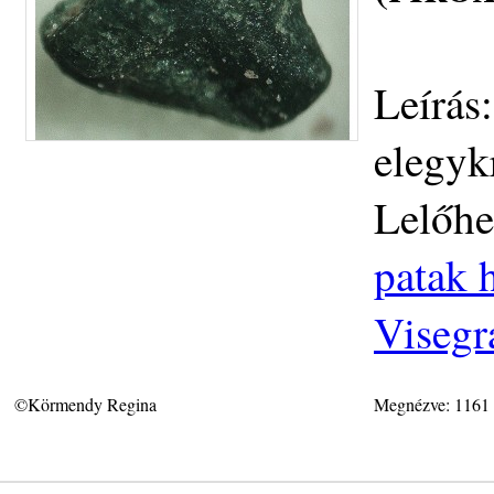
Leírás
elegykr
Lelőhe
patak h
Visegr
©Körmendy Regina
Megnézve: 1161