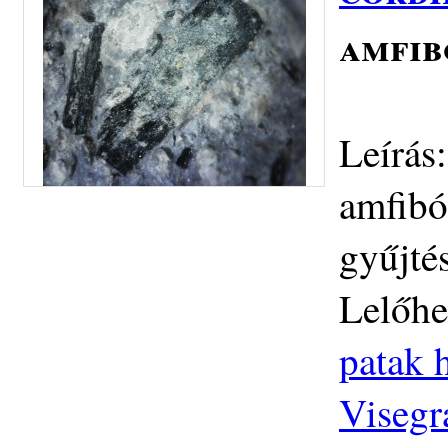
amfib
Leírás:
amfibó
gyűjté
Lelőhe
patak h
Visegr