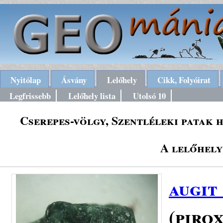
Nyitólap
Ásvány
Lelőhely
Cikk, Folyóirat
Legfrissebb
Lelőhely lista
Utolsó 10
Cserepes-völgy, Szentléleki patak 
A lelőhely
augit
(piro