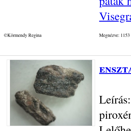
patak h
Visegr
©Körmendy Regina
Megnézve: 1153
enszt
Leírás
piroxé
Lelőhe