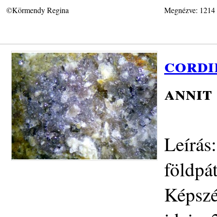
©Körmendy Regina
Megnézve: 1214
cordi
annit 
Leírás
földpát
Képszé