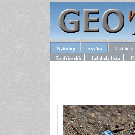
Nyitólap
Ásvány
Lelőhely
Legfrissebb
Lelőhely lista
U