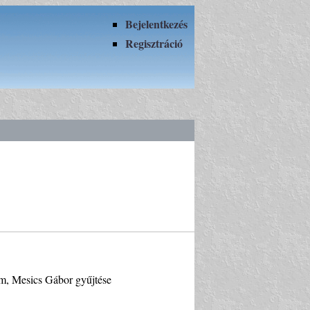
Bejelentkezés
Regisztráció
cm, Mesics Gábor gyűjtése