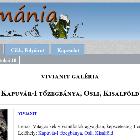
Cikk, Folyóirat
Kapcsolat
tolsó 10
vivianit galéria
Kapuvár-I tőzegbánya, Osli, Kisalföld
vivianit
Leírás: Világos kék vivianitfoltok agyagban, képszélesség 1 
Lelőhely:
Kapuvár-I tőzegbánya, Osli, Kisalföld