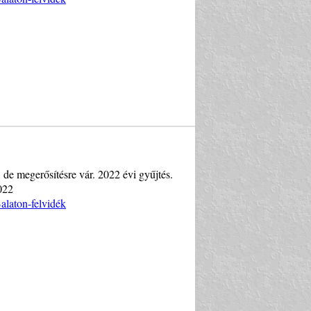
, de megerősítésre vár. 2022 évi gyűjtés.
022
alaton-felvidék