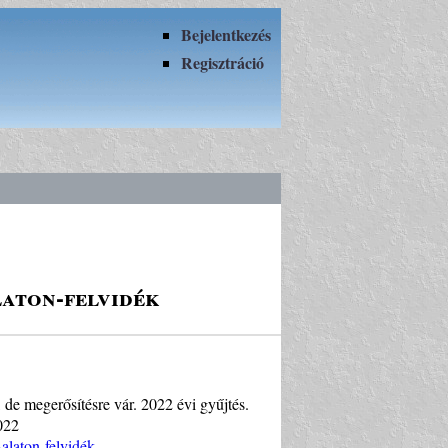
Bejelentkezés
Regisztráció
laton-felvidék
, de megerősítésre vár. 2022 évi gyűjtés.
022
alaton-felvidék