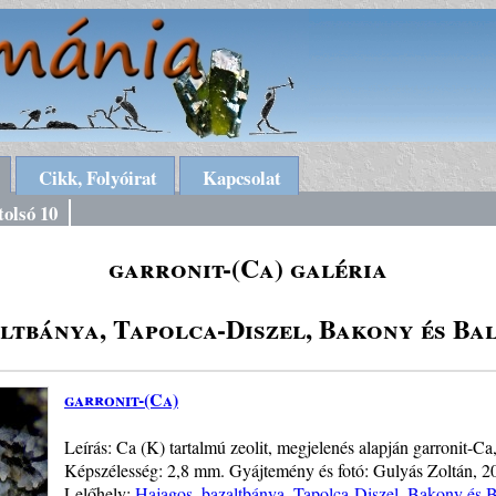
Cikk, Folyóirat
Kapcsolat
tolsó 10
garronit-(Ca) galéria
ltbánya, Tapolca-Diszel, Bakony és Ba
garronit-(Ca)
Leírás: Ca (K) tartalmú zeolit, megjelenés alapján garronit-Ca
Képszélesség: 2,8 mm. Gyájtemény és fotó: Gulyás Zoltán, 2
Lelőhely:
Hajagos, bazaltbánya, Tapolca-Diszel, Bakony és B