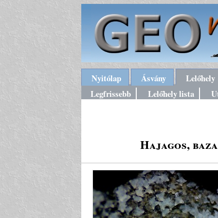
Nyitólap
Ásvány
Lelőhely
Legfrissebb
Lelőhely lista
U
Hajagos, baza