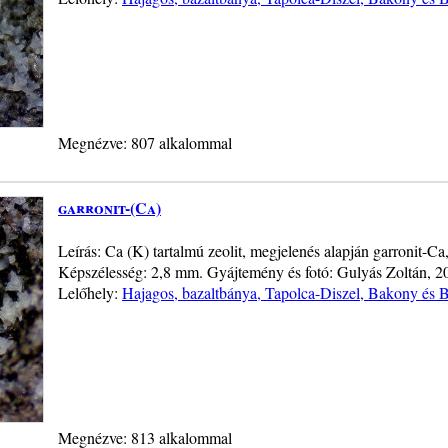
Megnézve: 807 alkalommal
garronit-(Ca)
Leírás: Ca (K) tartalmú zeolit, megjelenés alapján garronit-Ca
Képszélesség: 2,8 mm. Gyájtemény és fotó: Gulyás Zoltán, 2
Lelőhely:
Hajagos, bazaltbánya, Tapolca-Diszel, Bakony és B
Megnézve: 813 alkalommal