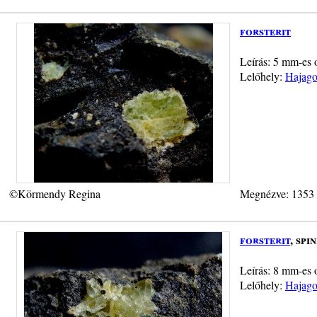
forsterit
Leírás: 5 mm-es o
Lelőhely:
Hajago
©Körmendy Regina
Megnézve: 1353
forsterit
, spi
Leírás: 8 mm-es ol
Lelőhely:
Hajago