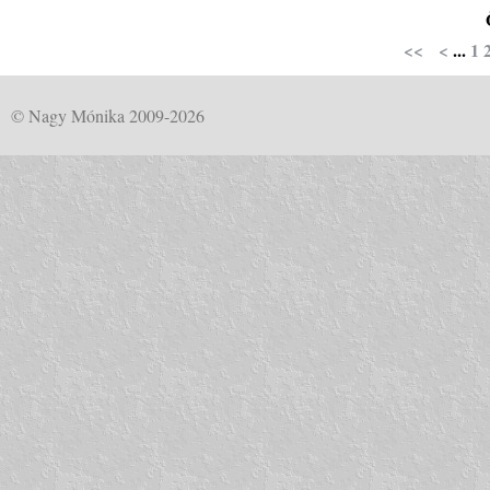
<<
<
...
1
© Nagy Mónika 2009-2026