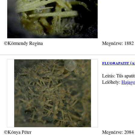
©Körmendy Regina
Megnézve: 1882
fluorapatit (a
Leírás: Tűs apati
Lelőhely:
Hajago
©Kónya Péter
Megnézve: 2084