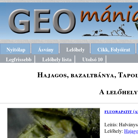
Nyitólap
Ásvány
Lelőhely
Cikk, Folyóirat
Legfrissebb
Lelőhely lista
Utolsó 10
Hajagos, bazaltbánya, Tapol
A lelőhely
fluorapatit (a
Leírás: Halványsá
Lelőhely:
Hajago