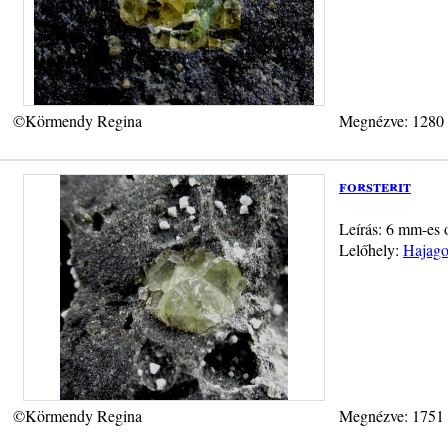
©Körmendy Regina
Megnézve: 1280
forsterit
Leírás: 6 mm-es o
Lelőhely:
Hajago
©Körmendy Regina
Megnézve: 1751