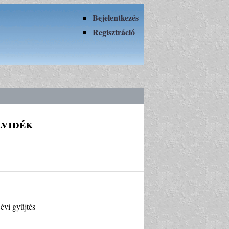
Bejelentkezés
Regisztráció
lvidék
évi gyűjtés