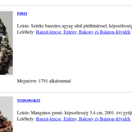
pirit
Leírás: Szürke bauxitos agyag sűrű pirithintéssel, képszélessé
Lelőhely:
Bauxit-lencse, Eplény, Bakony és Balaton-felvidék
Megnézve: 1791 alkalommal
todorokit
Leírás: Mangános gumó, képszélesség 3,4 cm, 2001. évi gyűj
Lelőhely:
Bauxit-lencse, Eplény, Bakony és Balaton-felvidék