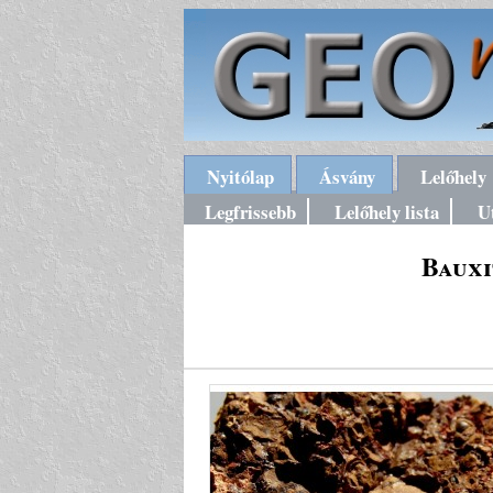
Nyitólap
Ásvány
Lelőhely
Legfrissebb
Lelőhely lista
U
Bauxi