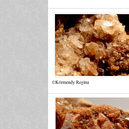
©Körmendy Regina