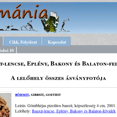
Cikk, Folyóirat
Kapcsolat
tolsó 10
t-lencse, Eplény, Bakony és Balaton-fe
A lelőhely összes ásványfotója
böhmit
, gibbsit, goethit
Leírás: Gömbhéjas pizolitos bauxit, képszélesség 4 cm, 2001. 
Lelőhely:
Bauxit-lencse, Eplény, Bakony és Balaton-felvidék