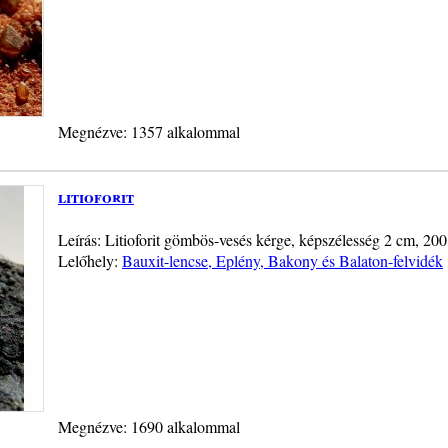
Megnézve: 1357 alkalommal
litioforit
Leírás: Litioforit gömbös-vesés kérge, képszélesség 2 cm, 200
Lelőhely:
Bauxit-lencse, Eplény, Bakony és Balaton-felvidék
Megnézve: 1690 alkalommal