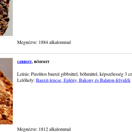
Megnézve: 1884 alkalommal
gibbsit
, böhmit
Leírás: Pizolitos bauxit gibbsittel, böhmittel, képszélesség 3 
Lelőhely:
Bauxit-lencse, Eplény, Bakony és Balaton-felvidék
Megnézve: 1812 alkalommal