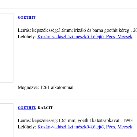
goethit
Leírás: képszélesség:3,6mm; irizáló és barna goethit kéreg , 
Lelőhely:
Kozári-vadászházi mészkő-kőfejtő, Pécs, Mecsek
Megnézve: 1261 alkalommal
goethit
, kalcit
Leírás: képszélesség:1,65 mm; goethit kalcitsapkával , 1993
Lelőhely:
Kozári-vadászházi mészkő-kőfejtő, Pécs, Mecsek