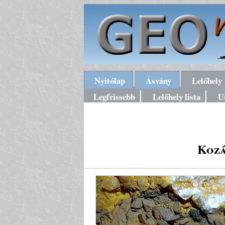
Nyitólap
Ásvány
Lelőhely
Legfrissebb
Lelőhely lista
U
Kozá