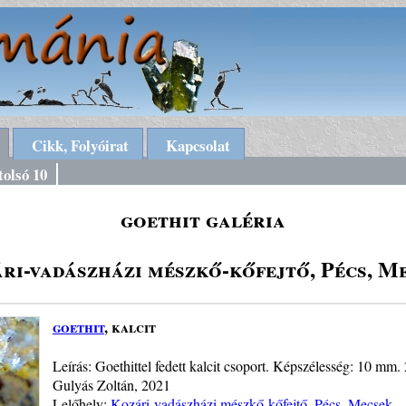
Cikk, Folyóirat
Kapcsolat
tolsó 10
goethit galéria
ri-vadászházi mészkő-kőfejtő, Pécs, M
goethit
, kalcit
Leírás: Goethittel fedett kalcit csoport. Képszélesség: 10 mm.
Gulyás Zoltán, 2021
Lelőhely:
Kozári-vadászházi mészkő-kőfejtő, Pécs, Mecsek