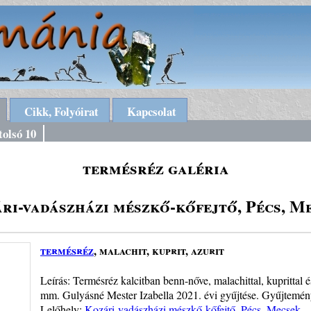
Cikk, Folyóirat
Kapcsolat
tolsó 10
termésréz galéria
ri-vadászházi mészkő-kőfejtő, Pécs, M
termésréz
, malachit, kuprit, azurit
Leírás: Termésréz kalcitban benn-nőve, malachittal, kuprittal é
mm. Gulyásné Mester Izabella 2021. évi gyűjtése. Gyűjtemény
Lelőhely:
Kozári-vadászházi mészkő-kőfejtő, Pécs, Mecsek