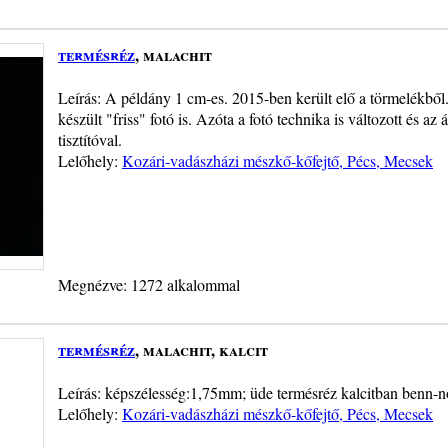
termésréz
, malachit
Leírás: A példány 1 cm-es. 2015-ben került elő a törmelékből
készült "friss" fotó is. Azóta a fotó technika is változott és az
tisztítóval.
Lelőhely:
Kozári-vadászházi mészkő-kőfejtő, Pécs, Mecsek
Megnézve: 1272 alkalommal
termésréz
, malachit, kalcit
Leírás: képszélesség:1,75mm; üde termésréz kalcitban benn-nő
Lelőhely:
Kozári-vadászházi mészkő-kőfejtő, Pécs, Mecsek