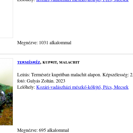
Megnézve: 1031 alkalommal
termésréz
, kuprit, malachit
Leírás: Termésréz kupritban malachit alapon. Képszélesség: 
fotó: Gulyás Zoltán. 2023
Lelőhely:
Kozári-vadászházi mészkő-kőfejtő, Pécs, Mecsek
Megnézve: 695 alkalommal