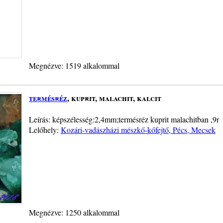
Megnézve: 1519 alkalommal
termésréz
, kuprit, malachit, kalcit
Leírás: képszélesség:2,4mm;termésréz kuprit malachitban ,9r
Lelőhely:
Kozári-vadászházi mészkő-kőfejtő, Pécs, Mecsek
Megnézve: 1250 alkalommal