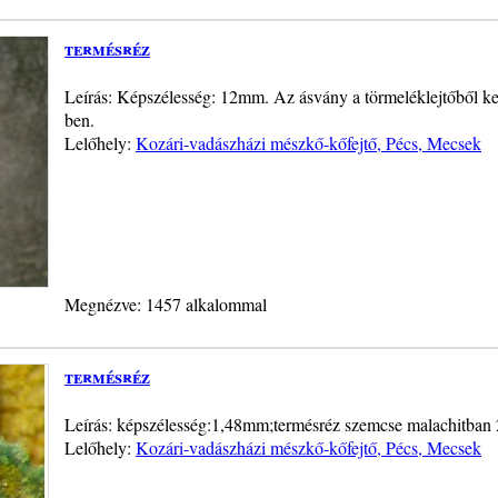
termésréz
Leírás: Képszélesség: 12mm. Az ásvány a törmeléklejtőből ker
ben.
Lelőhely:
Kozári-vadászházi mészkő-kőfejtő, Pécs, Mecsek
Megnézve: 1457 alkalommal
termésréz
Leírás: képszélesség:1,48mm;termésréz szemcse malachitban
Lelőhely:
Kozári-vadászházi mészkő-kőfejtő, Pécs, Mecsek