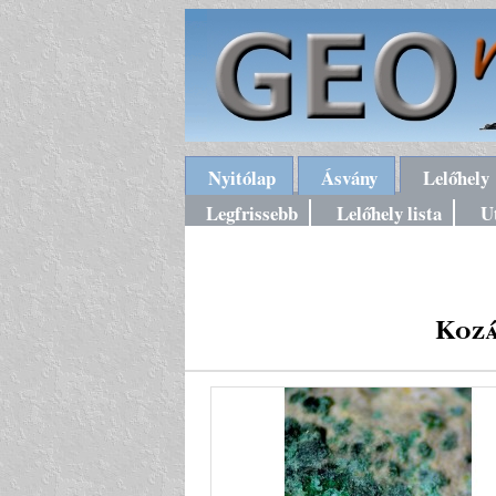
Nyitólap
Ásvány
Lelőhely
Legfrissebb
Lelőhely lista
U
Kozá