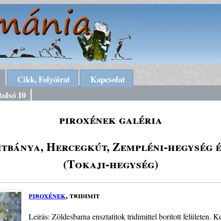
Cikk, Folyóirat
Kapcsolat
tolsó 10
piroxének galéria
tbánya, Hercegkút, Zempléni-hegység 
(Tokaji-hegység)
piroxének
, tridimit
Leírás: Zöldesbarna ensztatitok tridimittel borított felületen. 