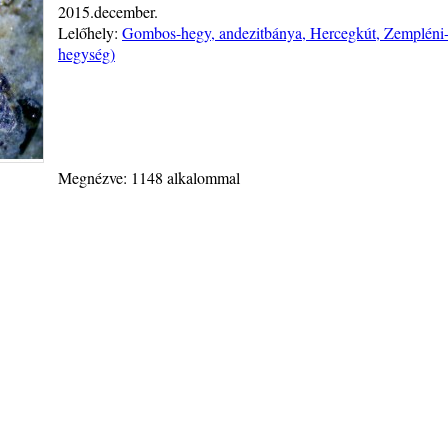
2015.december.
Lelőhely:
Gombos-hegy, andezitbánya, Hercegkút, Zempléni-
hegység)
Megnézve: 1148 alkalommal