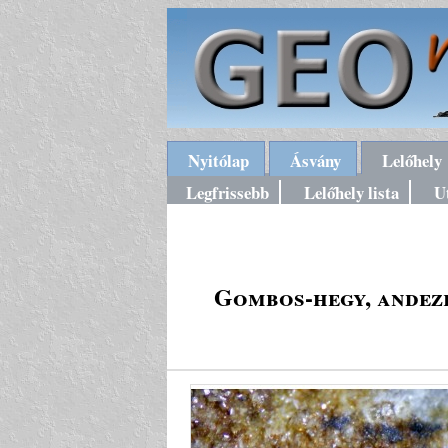
Nyitólap
Ásvány
Lelőhely
Legfrissebb
Lelőhely lista
U
Gombos-hegy, andezi