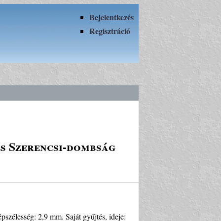
Bejelentkezés
Regisztráció
és Szerencsi-dombság
Képszélesség: 2,9 mm. Saját gyűjtés, ideje: