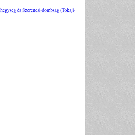
hegység és Szerencsi-dombság (Tokaji-