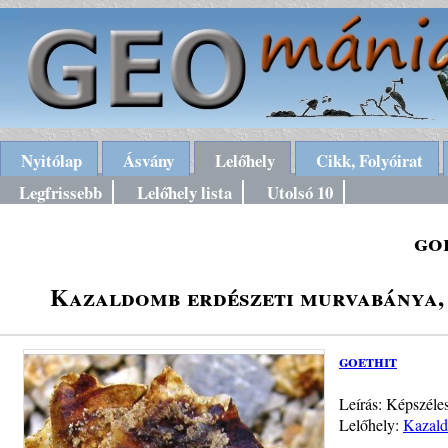
Nyitólap
Ásvány
Lelőhely
Cikk, Folyóirat
Legfrissebb
Lelőhely lista
Utolsó 10
go
Kazaldomb erdészeti murvabánya,
goethit
Leírás: Képszéle
Lelőhely:
Kazald