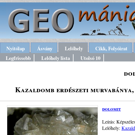
Nyitólap
Ásvány
Lelőhely
Cikk, Folyóirat
Legfrissebb
Lelőhely lista
Utolsó 10
do
Kazaldomb erdészeti murvabánya,
dolomit
Leírás: Képszéle
Lelőhely:
Kazald