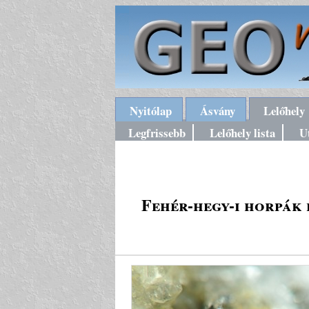
Nyitólap
Ásvány
Lelőhely
Legfrissebb
Lelőhely lista
U
Fehér-hegy-i horpák 