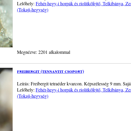
Lelőhely:
Fehér-hegy-i horpák és riolitkőfejtő, Telkibánya, 
(Tokaji-hegység)
Megnézve: 2201 alkalommal
freibergit (tennantit csoport)
Leírás: Freibergit tetraéder kvarcon. Képszélesség 9 mm. Sajá
Lelőhely:
Fehér-hegy-i horpák és riolitkőfejtő, Telkibánya, 
(Tokaji-hegység)