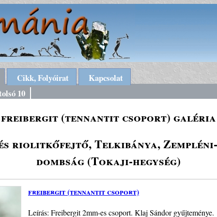
Cikk, Folyóirat
Kapcsolat
tolsó 10
freibergit (tennantit csoport) galéria
és riolitkőfejtő, Telkibánya, Zempléni-
dombság (Tokaji-hegység)
freibergit (tennantit csoport)
Leírás: Freibergit 2mm-es csoport. Klaj Sándor gyűjteménye.