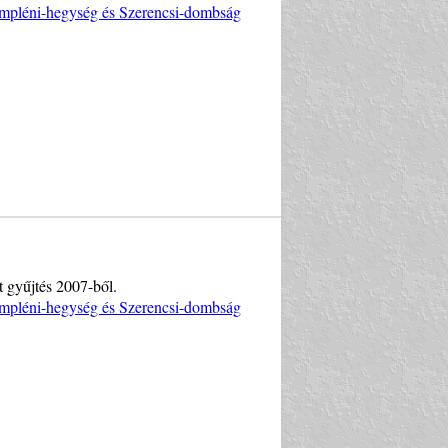
Zempléni-hegység és Szerencsi-dombság
t gyűjtés 2007-ből.
Zempléni-hegység és Szerencsi-dombság