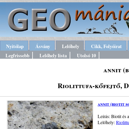
Nyitólap
Ásvány
Lelőhely
Cikk, Folyóirat
Legfrissebb
Lelőhely lista
Utolsó 10
annit (
Riolittufa-kőfejtő, 
annit (biotit s
Leírás: Biotit és
Lelőhely:
Riolit