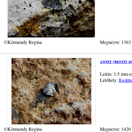
©Körmendy Regina
Megnézve: 1363
annit (biotit s
Leírás: 1,5 mm-es
Lelőhely:
Riolit
©Körmendy Regina
Megnézve: 1420